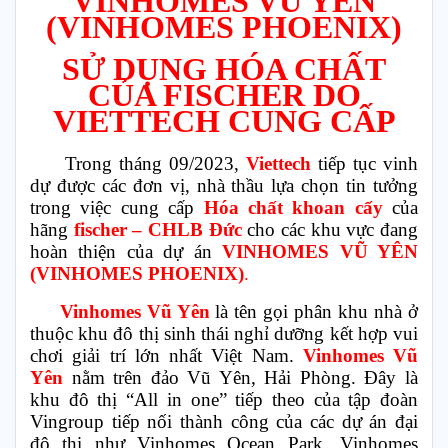
VINHOMES VŨ YÊN
(VINHOMES PHOENIX)
SỬ DỤNG HÓA CHẤT
CỦA FISCHER DO
VIETTECH CUNG CẤP
Trong tháng 09/2023,
Viettech
tiếp tục vinh
dự được các đơn vị, nhà thầu lựa chọn tin tưởng
trong việc cung cấp
Hóa chất khoan cấy
của
hãng
fischer – CHLB Đức
cho các khu vực đang
hoàn thiện của dự án
VINHOMES VŨ YÊN
(VINHOMES PHOENIX)
.
Vinhomes Vũ Yên
là tên gọi phân khu nhà ở
thuộc khu đô thị sinh thái nghỉ dưỡng kết hợp vui
chơi giải trí lớn nhất Việt Nam.
Vinhomes Vũ
Yên
nằm trên đảo Vũ Yên, Hải Phòng. Đây là
khu đô thị “All in one” tiếp theo của tập đoàn
Vingroup tiếp nối thành công của các dự án đại
đô thị như Vinhomes Ocean Park, Vinhomes