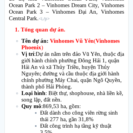
Ocean Park 2 – Vinhomes Dream City, Vinhomes
Ocean Park 3 – Vinhomes Đại An, Vinhomes
Central Park.
<L/p>
1. Tổng quan dự án.
Tên dự án:
Vinhomes Vũ Yên
(
Vinhomes
Phoenix
)
Vị trí
:Dự án nằm trên đảo Vũ Yên, thuộc địa
giới hành chính phường Đông Hải 1, quận
Hải An và xã Thủy Triều, huyện Thủy
Nguyên; đường và cầu thuộc địa giới hành
chính phường Máy Chai, quận Ngô Quyền,
thành phố Hải Phòng.
Loại hình
: Biệt thự, shophouse, nhà liền kề,
song lập, đất nền.
Quy mô
:869,53 ha, gồm:
Đất dành cho công viên rừng sinh
thái 277 ha, gần 31,8%
Đất công trình hạ tầng kỹ thuật
3,5%