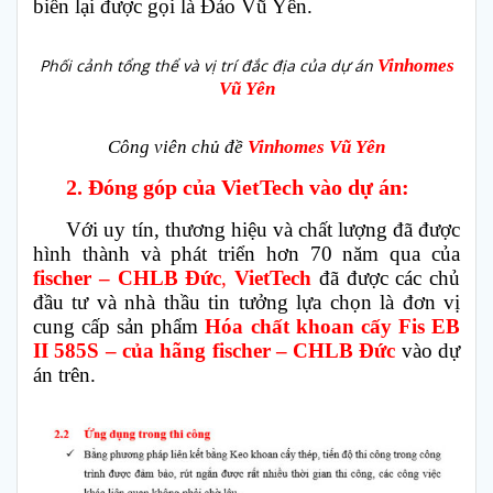
biển lại được gọi là Đảo Vũ Yên.
Phối cảnh tổng thể và vị trí đắc địa của dự án
Vinhomes
Vũ Yên
Công viên chủ đề
Vinhomes Vũ Yên
2. Đóng góp của VietTech vào dự án:
Với uy tín, thương hiệu và chất lượng đã được
hình thành và phát triển hơn 70 năm qua của
fischer – CHLB Đức
,
VietTech
đã được các chủ
đầu tư và nhà thầu tin tưởng lựa chọn là đơn vị
cung cấp sản phẩm
Hóa chất
khoan cấy Fis EB
II 585S
–
của hãng
fischer
–
CHLB Đức
vào dự
án trên.