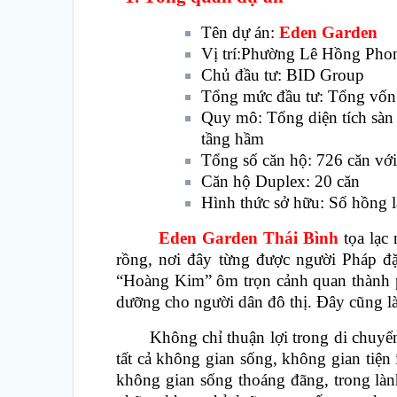
Tên dự án:
Eden Garden
Vị trí:Phường Lê Hồng Phon
Chủ đầu tư: BID Group
Tổng mức đầu tư: Tổng vốn
Quy mô: Tổng diện tích sàn 
tầng hầm
Tổng số căn hộ: 726 căn với
Căn hộ Duplex: 20 căn
Hình thức sở hữu: Sổ hồng l
Eden Garden Thái Bình
tọa lạc 
rồng, nơi đây từng được người Pháp đặ
“Hoàng Kim” ôm trọn cảnh quan thành p
dưỡng cho người dân đô thị. Đây cũng là
Không chỉ thuận lợi trong di chuyển, d
tất cả không gian sống, không gian tiện
không gian sống thoáng đãng, trong làn