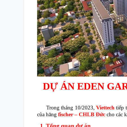
DỰ ÁN EDEN GA
Trong tháng 10/2023,
Viettech
tiếp 
của hãng
fischer – CHLB Đức
cho các 
1. Tổng quan dự án