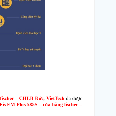
fischer – CHLB Đức
,
VietTech
đã được
Fis EM Plus 585S
–
của hãng
fischer
–