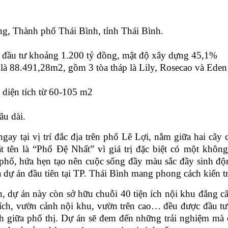
g, Thành phố Thái Bình, tỉnh Thái Bình.
 đầu tư khoảng 1.200 tỷ đồng, mật độ xây dựng 45,1%
là 88.491,28m2, gồm 3 tòa tháp là Lily, Rosecao và Eden 
 diện tích từ 60-105 m2
âu dài.
ngay tại vị trí đắc địa trên phố Lê Lợi, nằm giữa hai câ
t tên là “Phố Đệ Nhất” vì giá trị đặc biệt có một khôn
hố, hứa hẹn tạo nên cuộc sống đầy màu sắc đầy sinh đ
 dự án đầu tiên tại TP. Thái Bình mang phong cách kiến t
ự án này còn sở hữu chuỗi 40 tiện ích nội khu đẳng cấ
 ích, vườn cảnh nội khu, vườn trên cao… đều được đầu tư 
h giữa phố thị. Dự án sẽ đem đến những trải nghiệm mà 