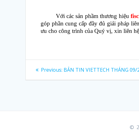
Với các sản phầm thương hiệu
fis
góp phần cung cấp đầy đủ giải pháp liên
ưu cho công trình của Quý vị, xin liên hệ
Điều
Previous
Previous:
BẢN TIN VIETTECH THÁNG 09/
post:
hướng
bài
viết
© 2