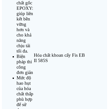
chất gốc
EPOXY:
giúp liên
kết bền
vững
hơn và
cho khả
năng
chịu tải
tối đa.
Hóa chất khoan cấy Fis EB
Biện
II 585S
pháp thi
công
đơn giản
Mức độ
hao hụt
của hóa
chất thấp
phù hợp
để sử