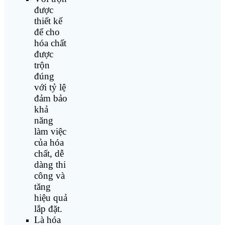
được
thiết kế
để cho
hóa chất
được
trộn
đúng
với tỷ lệ
đảm bảo
khả
năng
làm việc
của hóa
chất, dễ
dàng thi
công và
tăng
hiệu quả
lắp đặt.
Là hóa