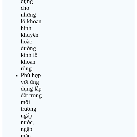
dụng
cho
những
lỗ khoan
hình
khuyên
hoặc
đường
kính lỗ
khoan
rộng.
Phù hợp
với ứng
dụng lắp
đặt trong
môi
trường
ngập
nước,
ngập
mặn