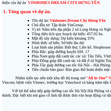
thiện của dự án
VINHOMES DREAM CITY HƯNG YÊN
.
1. Tổng quan về dự án.
Tên dự án:
Vinhomes Dream City Hưng Yên
Chủ đầu tư: Tập đoàn VinGroup.
Vị trí: Nằm trên địa phận 2 xã Long Hưng và Ng
Tổng diện tích quy hoạch dự kiến: 457.92 ha.
Mật độ xây dựng: Dự kiến khoảng 35%
Hình thức sở hữu: Sở hữu lâu dài
Loại hình sản phẩm: Biệt thự, Liền kề, Shophous
Phía Bắc: giáp đường huyện ĐH. 17
Phía Nam giáp đất canh tác các xã: Tân Tiến, Vĩ
Phía Đông giáp đất canh tác và đất ở xã Nghĩa Trụ
Phía Tây giáp đường cao tốc Hà Nội – Hải Phòng
Tiêu chuẩn bàn giao: Bàn giao thô hoàn thiện mặt
Nhằm kiến tạo nên một khu đô thị trong mơ
“
All in One” 
Vincom, bệnh viện Vinmec, trường học Vinschool và hàng trăm tiện í
Với lợi thế nằm tiếp giáp đường cao tốc Hà Nội Hải Phòng và đườ
thành. Đặc biệt khi nút giao cổ linh đã được đưa vào hoạt động cư 