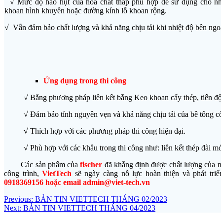
√ Mức độ hao hụt của hóa chất thấp phù hợp để sử dụng cho n
khoan hình khuyên hoặc đường kính lỗ khoan rộng.
√ Vẫn đảm bảo chất lượng và khả năng chịu tải khi nhiệt độ bên ngo
Ứng dụng trong thi công
√ Bằng phương pháp liên kết bằng Keo khoan cấy thép, tiến độ t
√ Đảm bảo tính nguyên vẹn và khả năng chịu tải của bê tông cố
√
Thích hợp với các phương pháp thi công hiện đại.
√
Phù hợp với các khâu trong thi công như: liên kết thép đài m
Các sản phẩm của
fischer
đã khẳng định được chất lượng của m
công trình,
VietTech
sẽ ngày càng nỗ lực hoàn thiện và phát triể
0918369156 hoặc email admin@viet-tech.vn
Điều
Previous
Previous:
BẢN TIN VIETTECH THÁNG 02/2023
Next
post:
Next:
BẢN TIN VIETTECH THÁNG 04/2023
hướng
post: