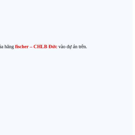
ủa hãng
fischer – CHLB Đức
vào dự án trên.