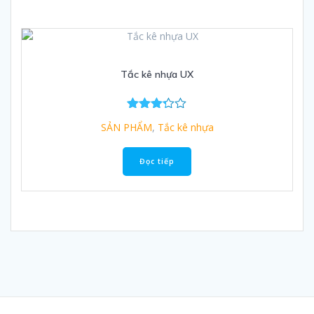
Tắc kê nhựa UX
Được
SẢN PHẨM
,
Tắc kê nhựa
xếp
hạng
3.25
Đọc tiếp
5 sao