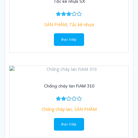
Tắc kê nhựa SX
Được
SẢN PHẨM
,
Tắc kê nhựa
xếp
hạng
2.80
Đọc tiếp
5 sao
Chống cháy lan FiAM 310
Đượ
Chống cháy lan
,
SẢN PHẨM
c
xếp
hạng
Đọc tiếp
2.00
5
sao