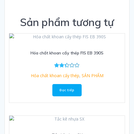
Sản phẩm tương tự
Hóa chất khoan cấy thép FIS EB 390S
Được
Hóa chất khoan cấy thép
,
SẢN PHẨM
xếp
hạng
2.33
Đọc tiếp
5
sao