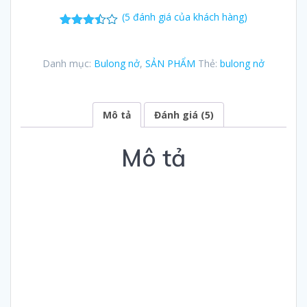
(
5
đánh giá của khách hàng)
5
3.40
trên 5
dựa trên
Danh mục:
Bulong nở
,
SẢN PHẨM
Thẻ:
bulong nở
đánh giá
Mô tả
Đánh giá (5)
Mô tả