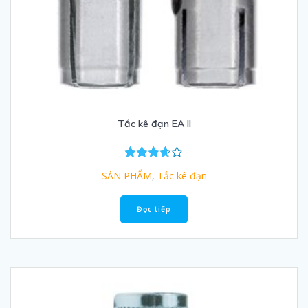
Tắc kê đạn EA II
Được
SẢN PHẨM
,
Tắc kê đạn
xếp hạng
3.62
5 sao
Đọc tiếp