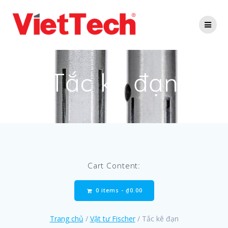
Skip
to
content
Tắc kê đạn
Cart Content:
0 items -
₫
0.00
Trang chủ
/
Vật tư Fischer
/ Tắc kê đạn