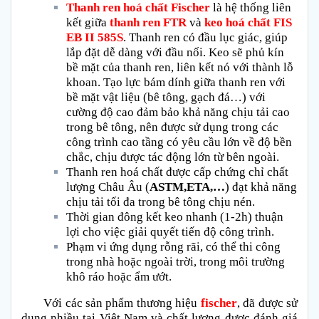
Thanh ren hoá chất
Fischer
là hệ thống liên
kết giữa
thanh ren FTR
và
keo hoá chất
FIS
EB II 585S
. Thanh ren có đầu lục giác, giúp
lắp đặt dễ dàng với đầu nối. Keo sẽ phủ kín
bề mặt của thanh ren, liên kết nó với thành lỗ
khoan. Tạo lực bám dính giữa thanh ren với
bề mặt vật liệu (bê tông, gạch đá…) với
cường độ cao đảm bảo khả năng chịu tải cao
trong bê tông, nên được sử dụng trong các
công trình cao tầng có yêu cầu lớn về độ bền
chắc, chịu được tác động lớn từ bên ngoài.
Thanh ren hoá chất được cấp chứng chỉ chất
lượng Châu Âu (
ASTM,ETA,…
) đạt khả năng
chịu tải tối đa trong bê tông chịu nén.
Thời gian đông kết keo nhanh (1-2h) thuận
lợi cho việc giải quyết tiến độ công trình.
Phạm vi ứng dụng rỗng rãi, có thể thi công
trong nhà hoặc ngoài trời, trong môi trường
khô ráo hoặc ẩm ướt.
Với các sản phẩm thương hiệu
fischer
, đã được sử
dụng nhiều tại Việt Nam và chất lượng được đánh giá