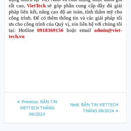
rất cao,
VietTech
sẽ góp phần cung cấp đầy đủ giải
pháp liên kết, nâng cao độ an toàn, tính thẩm mỹ cho
công trình. Để có thêm thông tin và các giải pháp tối
ưu cho công trình của Quý vị, xin liên hệ với chúng tôi
tại: Hotline
0918369156
hoặc email
admin@viet-
tech.vn
Điều
Previous
Previous:
BẢN TIN
Next
Next:
BẢN TIN VIETTECH
hướng
post:
VIETTECH THÁNG
post:
THÁNG 08/2024
06/2024
bài