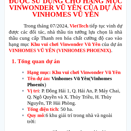
ĐƯỢC SỬ DỤNG CHO HẠNG MỤC
VINWONDER VŨ YÊN CỦA DỰ ÁN
VINHOMES VŨ YÊN
Trong tháng 07/2024,
VietTech
tiếp tục vinh dự
được các đối tác, nhà thầu tin tưởng lựa chọn là nhà
thầu cung cấp Thanh ren hóa chất cường độ cao vào
hạng mục
Khu vui chơi Vinwonder Vũ Yên
của dự án
VINHOMES VŨ YÊN (VINHOMES PHOENIX)
.
1. Tổng quan dự án
Hạng mục:
Khu vui chơi Vinwonder Vũ Yên
Tên dự án:
Vinhomes Vũ Yên
(
Vinhomes
Phoenix
)
Vị trí
: P. Đông Hải 1, Q. Hải An, P. Máy Chai,
Q. Ngô Quyền và X. Thủy Triều, H. Thủy
Nguyên, TP. Hải Phòng.
Tổng diện tích
: 50 ha.
Quy mô
:6 khu giải trí trong nhà và ngoài
trời: