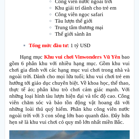
Công viên nước ngoài trời
Khu giải trí dành cho trẻ em
Công viên ngọc safari
Tàu lượn thế giới
Trung tâm thương mại
Thế giới sành ăn
Tổng mức đầu tư
: 1 tỷ USD
Hạng mục
Khu vui chơi Vinwonders Vũ Yên
bao
gồm 6 phân khu với nhiều hạng mục. Gồm khu vui
chơi gia đình với các hạng mục vui chơi trong nhà và
ngoài trời. Dành cho mọi lứa tuổi; khu vui chơi trẻ em
hướng tới giáo dục chuyên biệt. Về khoa học, thể thao,
thực tế ảo; phân khu trò chơi cảm giác mạnh. Với
những loại hình tàu lượn hiện đại và tốc độ cao. Công
viên chăm sóc và bảo tồn động vật hoang dã với
những loài thú quý hiếm. Phân khu công viên nước
ngoài trời với 3 con sông lớn bao quanh đảo. Đây hứa
hẹn sẽ là khu vui chơi có quy mô lớn nhất miền Bắc.