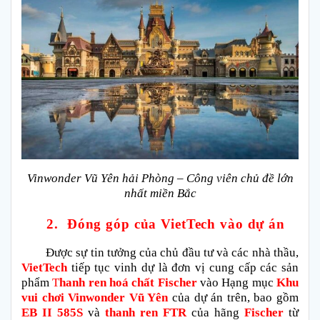
Vinwonder Vũ Yên hải Phòng – Công viên chủ đề lớn
nhất miền Bắc
2.
Đóng góp của VietTech vào dự án
Được sự tin tưởng của chủ đầu tư và các nhà thầu,
VietTech
tiếp tục vinh dự là đơn vị cung cấp các sản
phẩm
T
hanh ren hoá chất Fischer
vào Hạng mục
Khu
vui chơi Vinwonder Vũ Yên
của dự án trên, bao gồm
EB II 585S
và
thanh ren FTR
của hãng
Fischer
từ