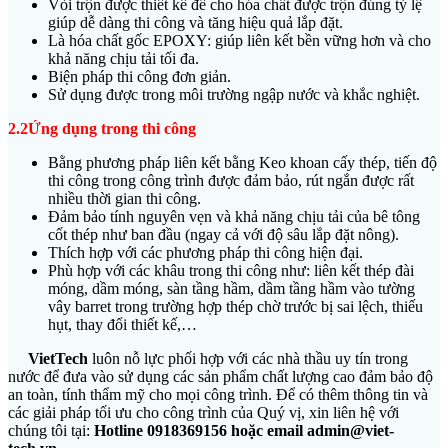
Vòi trộn được thiết kế để cho hóa chất được trộn đúng tỷ lệ
giúp dễ dàng thi công và tăng hiệu quả lắp đặt.
Là hóa chất gốc EPOXY: giúp liên kết bền vững hơn và cho
khả năng chịu tải tối đa.
Biện pháp thi công đơn giản.
Sử dụng được trong môi trường ngập nước và khắc nghiệt.
2.2Ứng dụng trong thi công
Bằng phương pháp liên kết bằng Keo khoan cấy thép, tiến độ
thi công trong công trình được đảm bảo, rút ngắn được rất
nhiều thời gian thi công.
Đảm bảo tính nguyên vẹn và khả năng chịu tải của bê tông
cốt thép như ban đầu (ngay cả với độ sâu lắp đặt nông).
Thích hợp với các phương pháp thi công hiện đại.
Phù hợp với các khâu trong thi công như: liên kết thép đài
móng, dầm móng, sàn tầng hầm, dầm tầng hầm vào tường
vây barret trong trường hợp thép chờ trước bị sai lệch, thiếu
hụt, thay đổi thiết kế,…
VietTech
luôn nỗ lực phối hợp với các nhà thầu uy tín trong
nước để đưa vào sử dụng các sản phẩm chất lượng cao đảm bảo độ
an toàn, tính thẩm mỹ cho mọi công trình. Để có thêm thông tin và
các giải pháp tối ưu cho công trình của Quý vị, xin liên hệ với
chúng tôi tại:
Hotline 0918369156
hoặc email admin@viet-