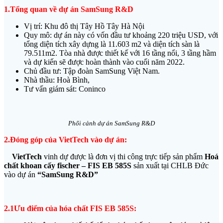
1.Tổng quan về dự án SamSung R&D
Vị trí: Khu đô thị Tây Hồ Tây Hà Nội
Quy mô: dự án này có vốn đầu tư khoảng 220 triệu USD, với
tổng diện tích xây dựng là 11.603 m2 và diện tích sàn là
79.511m2. Tòa nhà được thiết kế với 16 tầng nổi, 3 tầng hầm
và dự kiến sẽ được hoàn thành vào cuối năm 2022.
Chủ đầu tư: Tập đoàn SamSung Việt Nam.
Nhà thầu: Hoà Bình,
Tư vấn giám sát: Coninco
Phối cảnh dự án SamSung R&D
2.Đóng góp của VietTech vào dự án:
V
ietTech
vinh dự được là đơn vị thi công trực tiếp sản phẩm
Hoá
chất khoan cấy fischer – FIS EB 585S
sản xuất tại CHLB Đức
vào dự án
“SamSung R&D”
2.1Ưu điểm của hóa chất FIS EB 585S: