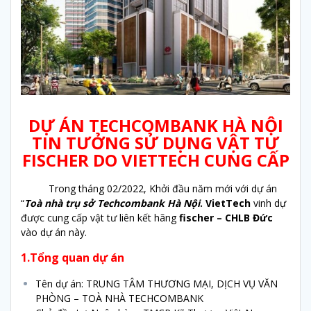
DỰ ÁN TECHCOMBANK HÀ NỘI
TIN TƯỞNG SỬ DỤNG VẬT TƯ
FISCHER DO VIETTECH CUNG CẤP
Trong tháng 02/2022, Khởi đầu năm mới với dự án
“
Toà nhà trụ sở
Techcombank Hà Nội
. VietTech
vinh dự
được cung cấp vật tư liên kết hãng
fischer – CHLB Đức
vào dự án này.
1.Tổng quan dự án
Tên dự án: TRUNG TÂM THƯƠNG MẠI, DỊCH VỤ VĂN
PHÒNG – TOÀ NHÀ TECHCOMBANK