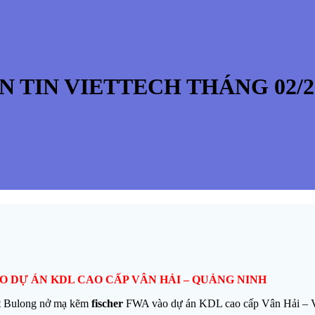
N TIN VIETTECH THÁNG 02/2
O DỰ ÁN KDL CAO CẤP VÂN HẢI – QUẢNG NINH
kết Bulong nở mạ kẽm
fischer
FWA vào dự án KDL cao cấp Vân Hải – 