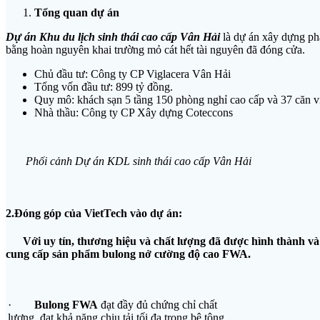
Tổng quan dự án
Dự án Khu du lịch sinh thái cao cấp Vân Hải
là dự án xây dựng ph
bằng hoàn nguyên khai trường mỏ cát hết tài nguyên đã đóng cửa.
Chủ đầu tư: Công ty CP Viglacera Vân Hải
Tổng vốn đầu tư: 899 tỷ đồng.
Quy mô: khách sạn 5 tầng 150 phòng nghỉ cao cấp và 37 căn vil
Nhà thầu: Công ty CP Xây dựng Coteccons
Phối cảnh Dự án KDL sinh thái cao cấp Vân Hải
2.Đóng góp của VietTech vào dự án:
Với uy tín, thương hiệu và chất lượng đã được hình thành và p
cung cấp sản phẩm bulong nở cường độ cao FWA.
·
Bulong FWA
đạt đầy đủ chứng chỉ chất
lượng, đạt khả năng chịu tải tối đa trong bê tông