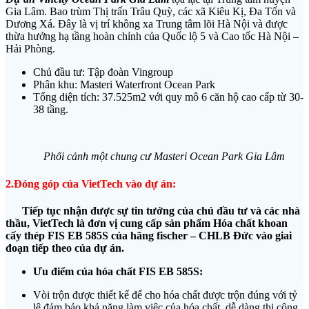
Gia Lâm. Bao trùm Thị trấn Trâu Quỳ, các xã Kiêu Kị, Đa Tốn và
Dương Xá. Đây là vị trí không xa Trung tâm lõi Hà Nội và được
thừa hưởng hạ tầng hoàn chỉnh của Quốc lộ 5 và Cao tốc Hà Nội –
Hải Phòng.
Chủ đầu tư: Tập đoàn Vingroup
Phân khu: Masteri Waterfront Ocean Park
Tổng diện tích: 37.525m2 với quy mô 6 căn hộ cao cấp từ 30-
38 tầng.
Phối cảnh một chung cư Masteri Ocean Park Gia Lâm
2.Đóng góp của VietTech vào dự án:
Tiếp tục nhận được sự tin tưởng của chủ đầu tư và các nhà
thầu, VietTech
là đơn vị cung cấp sản phẩm Hóa chất
khoan
cấy thép
FIS
EB
585
S
của hãng fischer – CHLB Đức vào giai
đoạn tiếp theo của dự án.
Ưu điểm của hóa chất FIS EB 585S:
Vòi trộn được thiết kế để cho hóa chất được trộn đúng với tỷ
lệ đảm bảo khả năng làm việc của hóa chất, dễ dàng thi công