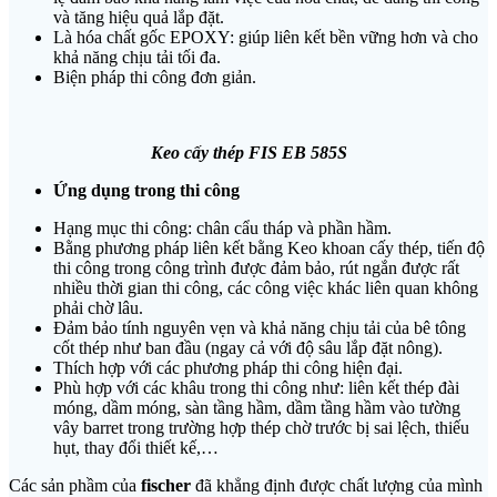
và tăng hiệu quả lắp đặt.
Là hóa chất gốc EPOXY: giúp liên kết bền vững hơn và cho
khả năng chịu tải tối đa.
Biện pháp thi công đơn giản.
Keo cấy thép FIS EB
585S
Ứng dụng trong thi công
Hạng mục thi công: chân cẩu tháp và phần hầm.
Bằng phương pháp liên kết bằng Keo khoan cấy thép, tiến độ
thi công trong công trình được đảm bảo, rút ngắn được rất
nhiều thời gian thi công, các công việc khác liên quan không
phải chờ lâu.
Đảm bảo tính nguyên vẹn và khả năng chịu tải của bê tông
cốt thép như ban đầu (ngay cả với độ sâu lắp đặt nông).
Thích hợp với các phương pháp thi công hiện đại.
Phù hợp với các khâu trong thi công như: liên kết thép đài
móng, dầm móng, sàn tầng hầm, dầm tầng hầm vào tường
vây barret trong trường hợp thép chờ trước bị sai lệch, thiếu
hụt, thay đổi thiết kế,…
Các sản phầm của
fischer
đã khẳng định được chất lượng của mình