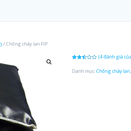
n
/ Chống cháy lan FIP
(
4
đánh giá củ
2.50
4
trên 5
Danh mục:
Chống cháy lan
dựa
trên
đánh
giá