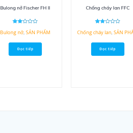
Bulong nở Fischer FH II
Chống cháy lan FFC
Đượ
Đượ
Bulong nở
,
SẢN PHẨM
Chống cháy lan
,
SẢN PH
c
c
xếp
xếp
hạng
hạn
2.00
g
Đọc tiếp
Đọc tiếp
5
1.75
sao
5
sa
o