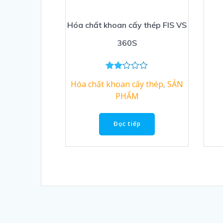
Hóa chất khoan cấy thép FIS VS
360S
Đượ
Hóa chất khoan cấy thép
,
SẢN
c
xếp
PHẨM
hạng
2.00
5
Đọc tiếp
sao