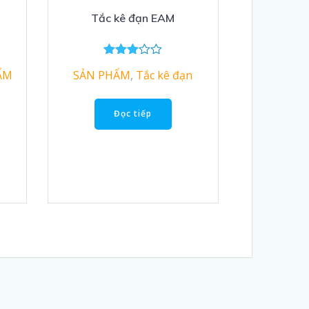
Tắc kê đạn EAM
Được
ẨM
SẢN PHẨM
,
Tắc kê đạn
xếp
hạng
3.00
5 sao
Đọc tiếp