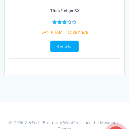
Tắc kê nhựa SX
Được
SẢN PHẨM
,
Tắc kê nhựa
xếp
hạng
2.80
Đọc tiếp
5 sao
© 2026 VietTech. Built using WordPress and the
Mesmerize
Theme