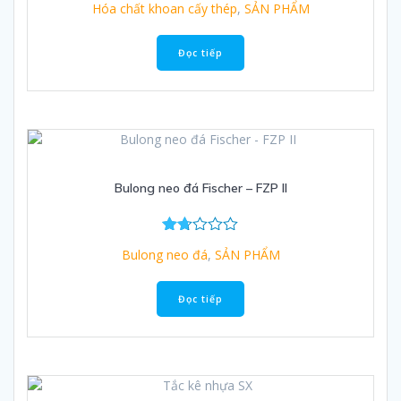
Hóa chất khoan cấy thép
,
SẢN PHẨM
xếp
hạng
2.60
Đọc tiếp
5
sao
Bulong neo đá Fischer – FZP II
Đư
Bulong neo đá
,
SẢN PHẨM
ợc
xếp
hạn
Đọc tiếp
g
1.67
5
sa
o