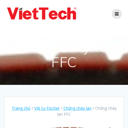
Skip
to
content
Chống cháy lan
FFC
Trang chủ
/
Vật tư Fischer
/
Chống cháy lan
/ Chống cháy
lan FFC