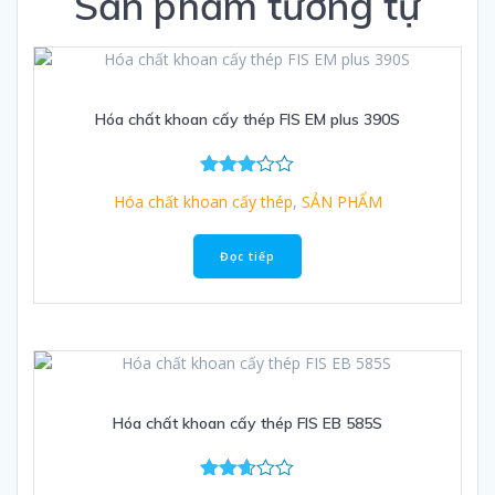
Sản phẩm tương tự
Hóa chất khoan cấy thép FIS EM plus 390S
Được
Hóa chất khoan cấy thép
,
SẢN PHẨM
xếp
hạng
3.00
Đọc tiếp
5 sao
Hóa chất khoan cấy thép FIS EB 585S
Được