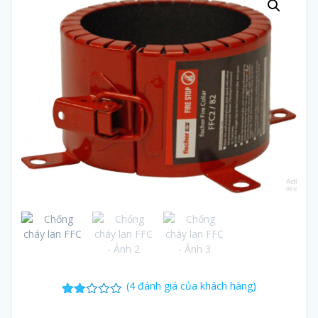
(
4
đánh giá của khách hàng)
4
1.75
trên