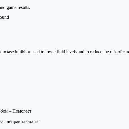
and game results.
round
tase inhibitor used to lower lipid levels and to reduce the risk of car
обой – Помогает
за “неправильность”