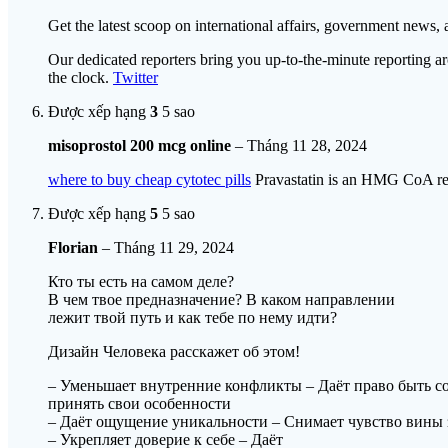
Get the latest scoop on international affairs, government news, 
Our dedicated reporters bring you up-to-the-minute reporting a
the clock.
Twitter
Được xếp hạng
3
5 sao
misoprostol 200 mcg online
–
Tháng 11 28, 2024
where to buy cheap cytotec pills
Pravastatin is an HMG CoA reduc
Được xếp hạng
5
5 sao
Florian
–
Tháng 11 29, 2024
Кто ты есть на самом деле?
В чем твое предназначение? В каком направлении
лежит твой путь и как тебе по нему идти?
Дизайн Человека расскажет об этом!
– Уменьшает внутренние конфликты – Даёт право быть с
принять свои особенности
– Даёт ощущение уникальности – Снимает чувство вины 
– Укрепляет доверие к себе – Даёт