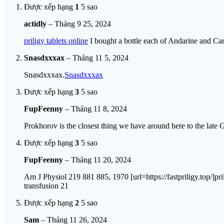
Được xếp hạng
1
5 sao
actidly
–
Tháng 9 25, 2024
priligy tablets online
I bought a bottle each of Andarine and Card
Snasdxxxax
–
Tháng 11 5, 2024
Snasdxxxax.
Snasdxxxax
Được xếp hạng
3
5 sao
FupFeenny
–
Tháng 11 8, 2024
Prokhorov is the closest thing we have around here to the late 
Được xếp hạng
3
5 sao
FupFeenny
–
Tháng 11 20, 2024
Am J Physiol 219 881 885, 1970 [url=https://fastpriligy.top/]pri
transfusion 21
Được xếp hạng
2
5 sao
Sam
–
Tháng 11 26, 2024