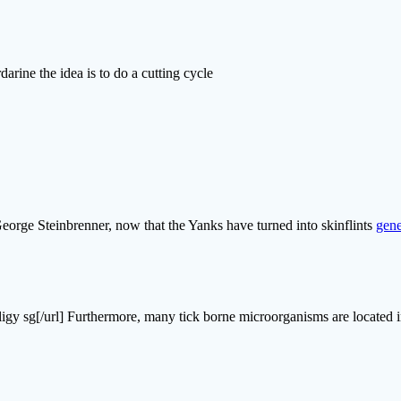
arine the idea is to do a cutting cycle
George Steinbrenner, now that the Yanks have turned into skinflints
gene
ligy sg[/url] Furthermore, many tick borne microorganisms are located in