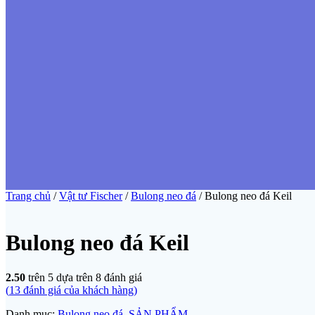
Trang chủ
/
Vật tư Fischer
/
Bulong neo đá
/ Bulong neo đá Keil
Bulong neo đá Keil
2.50
trên 5 dựa trên
8
đánh giá
(
13
đánh giá của khách hàng)
Danh mục:
Bulong neo đá
,
SẢN PHẨM