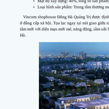
Mật độ xây dựng: 40%, tổng số sản phẩm
Loại hình sản phẩm: Trung tâm thương m
Vincom shophouse Đông Hà Quảng Trị được định hư
ở đẳng cấp xã hội. Tọa lạc ngay tại nút giao giữa
tâm mới với diện mạo mới mẻ, năng động, sầm uất b
Hà.