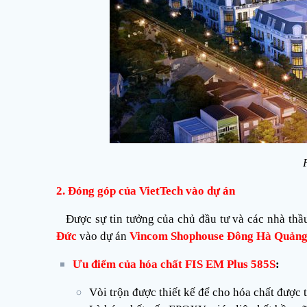
2. Đóng góp của VietTech vào dự án
Được sự tin tưởng của chủ đầu tư và các nhà thầ
Đức
vào dự án
Vincom Shophouse Đông Hà Quảng
Ưu điểm của hóa chất FIS EM Plus 585S
:
Vòi trộn được thiết kế để cho hóa chất được t