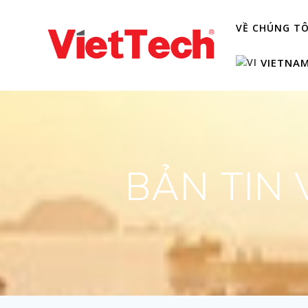
Skip
to
VỀ CHÚNG TÔ
content
VIETNA
BẢN TIN 