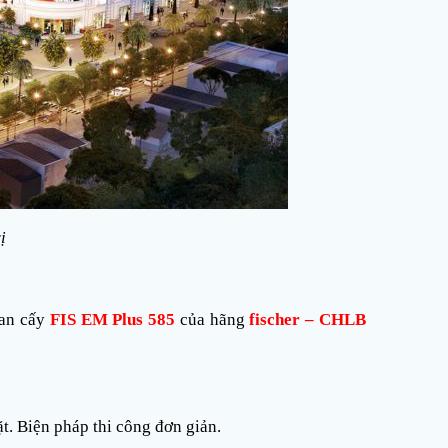
ị
an cấy
FIS EM Plus 585
của hãng
fischer – CHLB
ặt. Biện pháp thi công đơn giản.