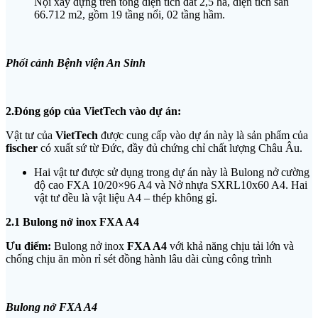
Nội xây dựng trên tổng diện tích đất 2,5 ha, diện tích sàn
66.712 m2, gồm 19 tầng nổi, 02 tầng hầm.
Phối cảnh Bệnh viện An Sinh
2.Đóng góp của VietTech vào dự án:
Vật tư của
VietTech
được cung cấp vào dự án này là sản phẩm của
fischer
có xuất sứ từ Đức, đầy đủ chứng chỉ chất lượng Châu Âu.
Hai vật tư được sử dụng trong dự án này là Bulong nở cường
độ cao FXA 10/20×96 A4 và Nở nhựa SXRL10x60 A4. Hai
vật tư đều là vật liệu A4 – thép không gỉ.
2.1 Bulong nở inox FXA A4
Ưu điểm:
Bulong nở inox
FXA A4
với khả năng chịu tải lớn và
chống chịu ăn mòn rỉ sét đồng hành lâu dài cùng công trình
Bulong nở FXA A4