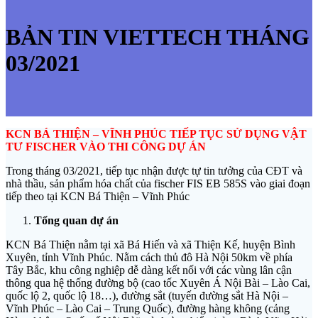
BẢN TIN VIETTECH THÁNG
03/2021
KCN BÁ THIỆN – VĨNH PHÚC TIẾP TỤC SỬ DỤNG VẬT
TƯ FISCHER VÀO THI CÔNG DỰ ÁN
Trong tháng 03/2021, tiếp tục nhận được tự tin tưởng của CĐT và
nhà thầu, sản phẩm hóa chất của fischer FIS EB 585S vào giai đoạn
tiếp theo tại KCN Bá Thiện – Vĩnh Phúc
Tổng quan dự án
KCN Bá Thiện nằm tại xã Bá Hiến và xã Thiện Kế, huyện Bình
Xuyên, tỉnh Vĩnh Phúc. Nằm cách thủ đô Hà Nội 50km về phía
Tây Bắc, khu công nghiệp dễ dàng kết nối với các vùng lân cận
thông qua hệ thống đường bộ (cao tốc Xuyên Á Nội Bài – Lào Cai,
quốc lộ 2, quốc lộ 18…), đường sắt (tuyến đường sắt Hà Nội –
Vĩnh Phúc – Lào Cai – Trung Quốc), đường hàng không (cảng