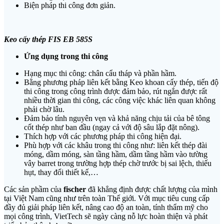
Biện pháp thi công đơn giản.
Keo cấy thép FIS EB
585S
Ứng dụng trong thi công
Hạng mục thi công: chân cẩu tháp và phần hầm.
Bằng phương pháp liên kết bằng Keo khoan cấy thép, tiến độ
thi công trong công trình được đảm bảo, rút ngắn được rất
nhiều thời gian thi công, các công việc khác liên quan không
phải chờ lâu.
Đảm bảo tính nguyên vẹn và khả năng chịu tải của bê tông
cốt thép như ban đầu (ngay cả với độ sâu lắp đặt nông).
Thích hợp với các phương pháp thi công hiện đại.
Phù hợp với các khâu trong thi công như: liên kết thép đài
móng, dầm móng, sàn tầng hầm, dầm tầng hầm vào tường
vây barret trong trường hợp thép chờ trước bị sai lệch, thiếu
hụt, thay đổi thiết kế,…
Các sản phầm của
fischer
đã khẳng định được chất lượng của mình
tại Việt Nam cũng như trên toàn Thế giới. Với mục tiêu cung cấp
đầy đủ giải pháp liên kết, nâng cao độ an toàn, tính thẩm mỹ cho
mọi công trình, VietTech sẽ ngày càng nỗ lực hoàn thiện và phát