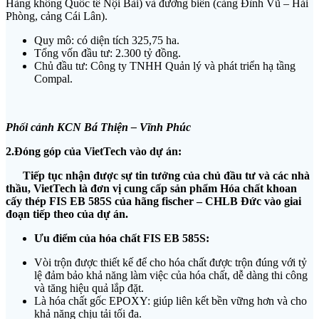
Hàng không Quốc tế Nội Bài) và đường biển (cảng Đình Vũ – Hải
Phòng, cảng Cái Lân).
Quy mô: có diện tích 325,75 ha.
Tổng vốn đầu tư: 2.300 tỷ đồng.
Chủ đầu tư: Công ty TNHH Quản lý và phát triển hạ tầng
Compal.
Phối cảnh KCN Bá Thiện – Vĩnh Phúc
2.Đóng góp của VietTech vào dự án:
Tiếp tục nhận được sự tin tưởng của chủ đầu tư và các nhà
thầu, VietTech
là đơn vị cung cấp sản phẩm Hóa chất
khoan
cấy thép
FIS
EB
585
S
của hãng fischer – CHLB Đức vào giai
đoạn tiếp theo của dự án.
Ưu điểm của hóa chất FIS EB 585S:
Vòi trộn được thiết kế để cho hóa chất được trộn đúng với tỷ
lệ đảm bảo khả năng làm việc của hóa chất, dễ dàng thi công
và tăng hiệu quả lắp đặt.
Là hóa chất gốc EPOXY: giúp liên kết bền vững hơn và cho
khả năng chịu tải tối đa.