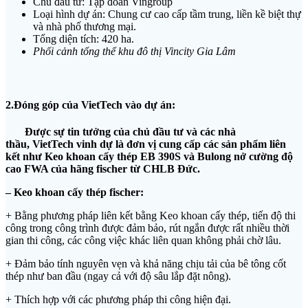
Chủ đầu tư: Tập đoàn Vingroup
Loại hình dự án: Chung cư cao cấp tầm trung, liền kề biệt thự
và nhà phố thương mại.
Tổng diện tích: 420 ha.
Phối cảnh tổng thể khu đô thị Vincity Gia Lâm
2.Đóng góp của VietTech vào dự án:
Được sự tin tưởng của chủ đầu tư và các nhà
thầu, VietTech
vinh dự là đơn vị cung cấp các sản phẩm liên
kết như
Keo
khoan cấy thép
EB 390S
và Bulong nở cường độ
cao
FWA
của hãng fischer từ CHLB Đức.
–
Keo
khoan cấy
thép
fischer
:
+ Bằng phương pháp liên kết bằng Keo khoan cấy thép, tiến độ thi
công trong công trình được đảm bảo, rút ngắn được rất nhiều thời
gian thi công, các công việc khác liên quan không phải chờ lâu.
+ Đảm bảo tính nguyên vẹn và khả năng chịu tải của bê tông cốt
thép như ban đầu (ngay cả với độ sâu lắp đặt nông).
+ Thích hợp với các phương pháp thi công hiện đại.