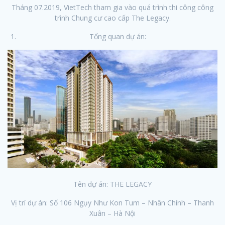
Tháng 07.2019, VietTech tham gia vào quá trình thi công công
trình Chung cư cao cấp The Legacy.
Tổng quan dự án:
Tên dự án: THE LEGACY
Vị trí dự án: Số 106 Ngụy Như Kon Tum – Nhân Chính – Thanh
Xuân – Hà Nội