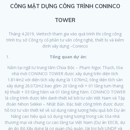
CÔNG MẶT DỰNG CÔNG TRÌNH CONINCO
TOWER
Tháng 4.2019, Viettech tham gia vào quá trình thi công công
trình trụ sở Công ty cổ phần tư vấn công nghệ, thiết bị và kiểm
định xây dựng –Coninco
Tổng quan dự án:
Nằm tại ngã tư trung tâm Chùa Bộc – Phạm Ngọc Thạch, tòa
nhà mới CONINCO TOWER được xây dựng trên diện tích
1.814m2 với diện tích xây dựng là 1.076m2, tổng diện tích sàn
xây dựng 26.072m2 bao gồm 20 tầng nổi + 01 tầng tum thang
kỹ thuật + 03 tầng hầm và 01 tầng lửng hầm. CONINCO TOWER
là công trình được liên danh thiết kế bởi tư vấn Việt Nam và Tập
đoàn Nihon Sekkei – Nhật Bản. Đặc biệt công trình được được
hỗ trợ tư vấn thiết kế về sử dụng năng lượng hiệu quả bởi Dự án
Nâng cao hiệu quả sử dụng năng lượng trong các tòa nhà
thương mại và chung cư cao tầng tại Việt Nam (Dự án EECB, dự
án do Bộ Xây dựng là cơ quan chủ quản, tài trợ bởi UNDP và