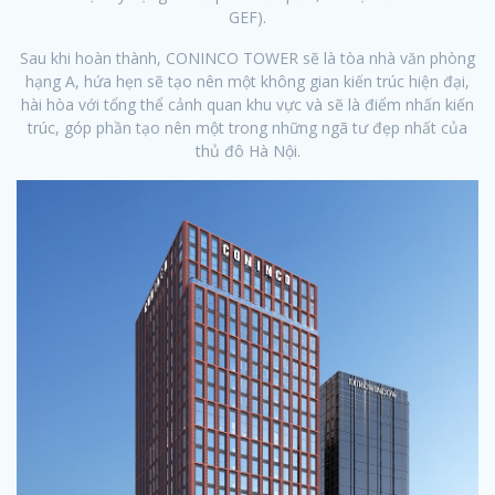
GEF).
Sau khi hoàn thành, CONINCO TOWER sẽ là tòa nhà văn phòng
hạng A, hứa hẹn sẽ tạo nên một không gian kiến trúc hiện đại,
hài hòa với tổng thể cảnh quan khu vực và sẽ là điểm nhấn kiến
trúc, góp phần tạo nên một trong những ngã tư đẹp nhất của
thủ đô Hà Nội.