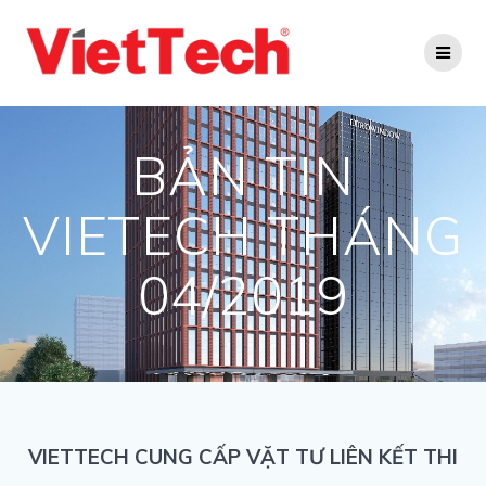
Skip
to
content
BẢN TIN
VIETECH THÁNG
04/2019
VIETTECH CUNG CẤP VẶT TƯ LIÊN KẾT THI