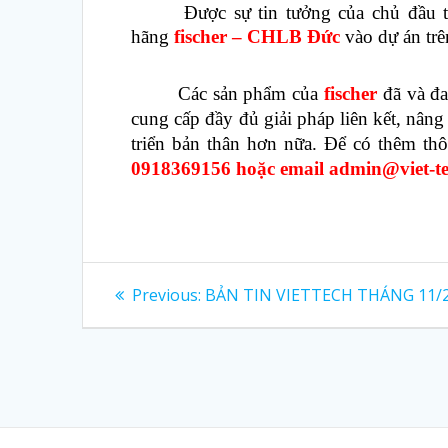
Được sự tin tưởng của chủ đầu tư
hãng
fischer – CHLB Đức
vào dự án trê
Các sản phẩm của
fischer
đã và đa
cung cấp đầy đủ giải pháp liên kết, nân
triển bản thân hơn nữa. Để có thêm thôn
0918369156 hoặc email admin@viet-te
Điều
Previous
Previous:
BẢN TIN VIETTECH THÁNG 11/
post:
hướng
bài
viết