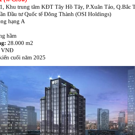
, Khu trung tâm KĐT Tây Hồ Tây, P.Xuân Tảo, Q.Bắc 
ần Đầu tư Quốc tế Đông Thành (OSI Holdings)
òng hạng A
ầng hầm
ng:
28.000 m2
ỷ VNĐ
kiến cuối năm 2025