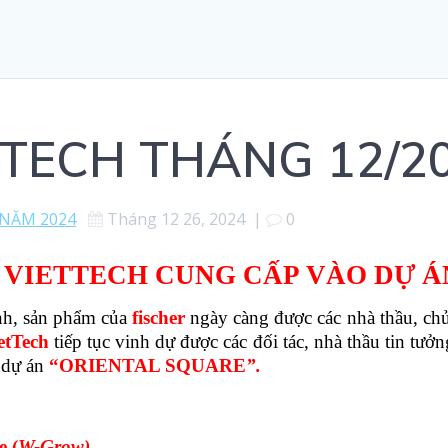
TTECH THÁNG 12/2
 NĂM 2024
Tháng 12 26, 2024
|
0
 VIETTECH CUNG CẤP VÀO DỰ 
nh, sản phẩm của
fischer
ngày càng được các nhà thầu, chủ
etTech
tiếp tục vinh dự được các đối tác, nhà thầu tin tưở
 dự án
“ORIENTAL SQUARE
”.
e (
W-Grow)