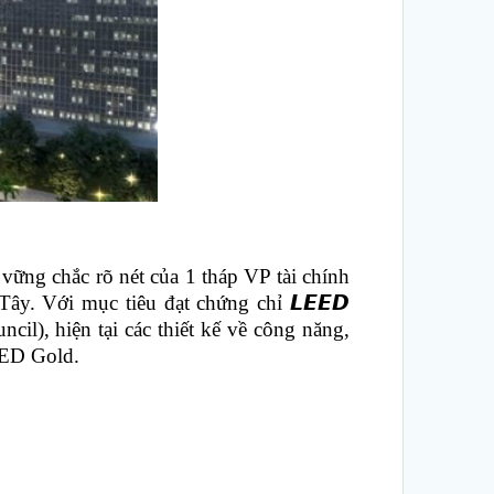
ững chắc rõ nét của 1 tháp VP tài chính
ây. Với mục tiêu đạt chứng chỉ 𝙇𝙀𝙀𝘿
il), hiện tại các thiết kế về công năng,
LEED Gold.