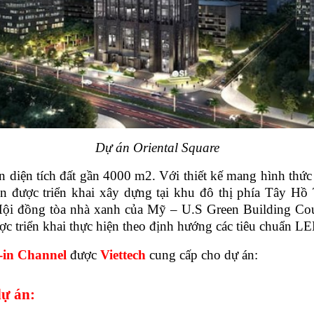
Dự án Oriental Square
ện tích đất gần 4000 m2. Với thiết kế mang hình thức v
n được triển khai xây dựng tại khu đô thị phía Tây Hồ T
 Hội đồng tòa nhà xanh của Mỹ – U.S Green Building Counc
ược triển khai thực hiện theo định hướng các tiêu chuẩn 
-in Channel
được
Viettech
cung cấp cho dự án:
ự án: