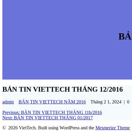
BẢ
BẢN TIN VIETTECH THÁNG 12/2016
admin
BẢN TIN VIETTECH NĂM 2016
Tháng 2 1, 2024
|
0
Điều
Previous
Previous:
BẢN TIN VIETTECH THÁNG 11b/2016
Next
post:
Next:
BẢN TIN VIETTECH THÁNG 01/2017
hướng
post:
© 2026 VietTech. Built using WordPress and the
Mesmerize Theme
bài