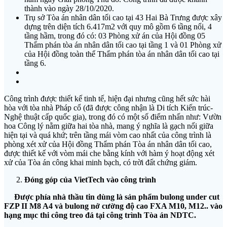
thành vào ngày 28/10/2020.
Trụ sở Tòa án nhân dân tối cao tại 43 Hai Bà Trưng được xây
dựng trên diện tích 6.417m2 với quy mô gồm 6 tầng nổi, 4
tầng hầm, trong đó có: 03 Phòng xử án của Hội đồng 05
Thẩm phán tòa án nhân dân tối cao tại tầng 1 và 01 Phòng xử
của Hội đồng toàn thể Thẩm phán tòa án nhân dân tối cao tại
tầng 6.
Công trình được thiết kế tinh tế, hiện đại nhưng cũng hết sức hài
hòa với tòa nhà Pháp cổ (đã được công nhận là Di tích Kiến trúc-
Nghệ thuật cấp quốc gia), trong đó có một số điểm nhấn như: Vườn
hoa Công lý nằm giữa hai tòa nhà, mang ý nghĩa là gạch nối giữa
hiện tại và quá khứ; trên tầng mái vòm cao nhất của công trình là
phòng xét xử của Hội đồng Thẩm phán Tòa án nhân dân tối cao,
được thiết kế với vòm mái che bằng kính với hàm ý hoạt động xét
xử của Tòa án công khai minh bạch, có trời đất chứng giám.
Đóng góp của VietTech vào công trình
Được phía nhà thầu tin dùng là sản phẩm bulong under cut
FZP II M8 A4 và bulong nở cường độ cao FXA M10, M12.. vào
hạng mục thi công treo đá tại công trình Tòa án NDTC.