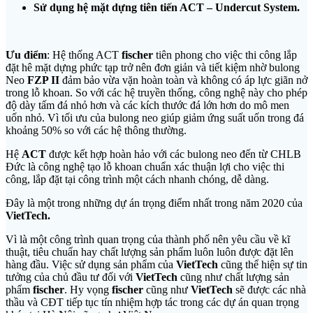
Sử dụng hệ mặt dựng tiên tiến ACT – Undercut System.
Ưu điểm
: Hệ thống ACT
fischer
tiên phong cho việc thi công lắp
đặt hê mặt dựng phức tạp trở nên đơn giản và tiết kiệm nhờ bulong
Neo
FZP II
đảm bảo vừa vặn hoàn toàn và không có áp lực giãn nở
trong lỗ khoan. So với các hệ truyền thống, công nghệ này cho phép
độ dày tấm đá nhỏ hơn và các kích thước đá lớn hơn do mô men
uốn nhỏ. Vì tối ưu của bulong neo giúp giảm ứng suất uốn trong đá
khoảng 50% so với các hệ thông thường.
Hệ
ACT
được kết hợp hoàn hảo với các bulong neo đến từ CHLB
Đức là công nghệ tạo lỗ khoan chuẩn xác thuận lợi cho việc thi
công, lắp đặt tại công trình một cách nhanh chóng, dễ dàng.
Đây là một trong những dự án trọng điểm nhất trong năm 2020 của
VietTech.
Vì là một công trình quan trọng của thành phố nên yêu cầu về kĩ
thuật, tiêu chuẩn hay chất lượng sản phẩm luôn luôn được đặt lên
hàng đầu. Việc sử dụng sản phẩm của
VietTech
cũng thể hiện sự tin
tưởng của chủ đầu tư đối với
VietTech
cũng như chất lượng sản
phẩm
fischer
. Hy vọng
fischer
cũng như
VietTech
sẽ được các nhà
thầu và CĐT tiếp tục tín nhiệm hợp tác trong các dự án quan trọng