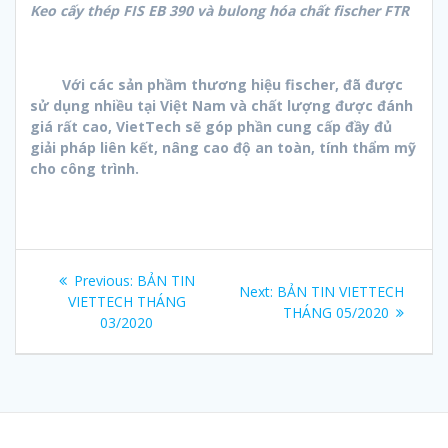
Keo cấy thép FIS EB 390 và bulong hóa chất fischer FTR
Với các sản phầm thương hiệu fischer, đã được
sử dụng nhiều tại Việt Nam và chất lượng được đánh
giá rất cao, VietTech sẽ góp phần cung cấp đầy đủ
giải pháp liên kết, nâng cao độ an toàn, tính thẩm mỹ
cho công trình.
Điều
Previous
Previous:
BẢN TIN
Next
Next:
BẢN TIN VIETTECH
hướng
post:
VIETTECH THÁNG
post:
THÁNG 05/2020
03/2020
bài
viết