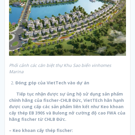
Phối cảnh các căn biệt thự Khu Sao biển vinhomes
Marina
Đóng góp của VietTech vào dự án
Tiếp tục nhận được sự ủng hộ sử dụng sản phẩm
chính hãng của fischer-CHLB Đức, VietTEch hân hạnh
được cung cấp các sản phẩm liên kết như Keo khoan
cấy thép EB 390S và Bulong nở cường độ cao FWA của
hãng fischer từ CHLB Đức.
– Keo khoan cấy thép fischer: