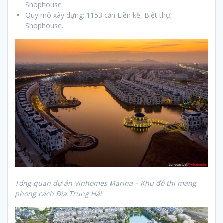
Shophouse
Quy mô xây dựng: 1153 căn Liền kề, Biệt thự,
Shophouse.
Tổng quan dự án Vinhomes Marina – Khu đô thị mang
phong cách Địa Trung Hải